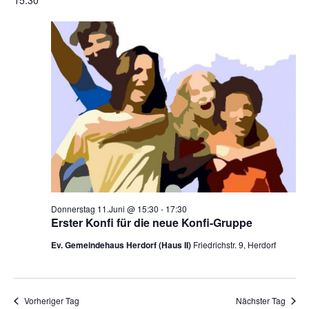
Such
für
wählen.
Na
und
Donnerstag
Ansi
Navi
11.Juni
2026
Donnerstag 11.Juni @ 15:30
-
17:30
Erster Konfi für die neue Konfi-Gruppe
Ev. Gemeindehaus Herdorf (Haus II)
Friedrichstr. 9, Herdorf
Vorheriger Tag
Nächster Tag