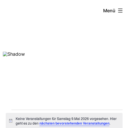
Menü
Zum
Inhalt
springen
Veranstaltung
Keine Veranstaltungen für Samstag 9.Mai 2026 vorgesehen. Hier
Hinweis
geht es zu den
nächsten bevorstehenden Veranstaltungen
.