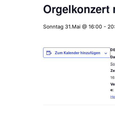
Orgelkonzert 
Sonntag 31.Mai @ 16:00
-
20
D
Zum Kalender hinzufügen
Da
So
Zei
16
Ve
e:
He