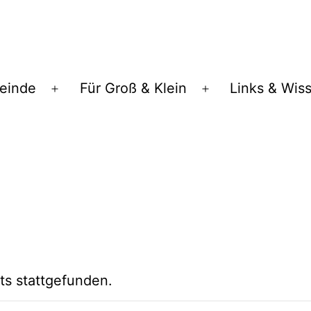
einde
Für Groß & Klein
Links & Wis
Menü
Menü
öffnen
öffnen
ts stattgefunden.