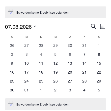
Veranstaltungen
Es wurden keine Ergebnisse gefunden.
Hinweis
07.08.2026
Vera
Ve
Suche
Mona
Datum
An
Such
Kalender
S
SONNTAG
M
MONTAG
D
DIENSTAG
M
MITTWOCH
D
DONNERSTAG
F
FREITAG
S
SAMSTA
wählen.
0
0
0
0
0
0
0
Na
26
27
28
29
30
31
1
und
von
Veranstaltungen
Veranstaltungen
Veranstaltungen
Veranstaltungen
Veranstaltungen
Veranstaltungen
Veranst
0
0
0
0
0
0
0
2
3
4
5
6
7
8
Veranstaltungen
Veranstaltungen
Veranstaltungen
Veranstaltungen
Veranstaltungen
Veranstaltung
Ansi
Veranst
Veranstaltungen
0
0
0
0
0
0
0
9
10
11
12
13
14
15
Veranstaltungen
Veranstaltungen
Veranstaltungen
Veranstaltungen
Veranstaltungen
Veranstaltungen
Veranst
Navi
0
0
0
0
0
0
0
16
17
18
19
20
21
22
Veranstaltungen
Veranstaltungen
Veranstaltungen
Veranstaltungen
Veranstaltungen
Veranstaltungen
Veranst
0
0
0
0
0
0
0
23
24
25
26
27
28
29
Veranstaltungen
Veranstaltungen
Veranstaltungen
Veranstaltungen
Veranstaltungen
Veranstaltungen
Veranst
0
0
0
0
0
0
0
30
31
1
2
3
4
5
Veranstaltungen
Veranstaltungen
Veranstaltungen
Veranstaltungen
Veranstaltungen
Veranstaltunge
Veranst
Es wurden keine Ergebnisse gefunden.
Hinweis