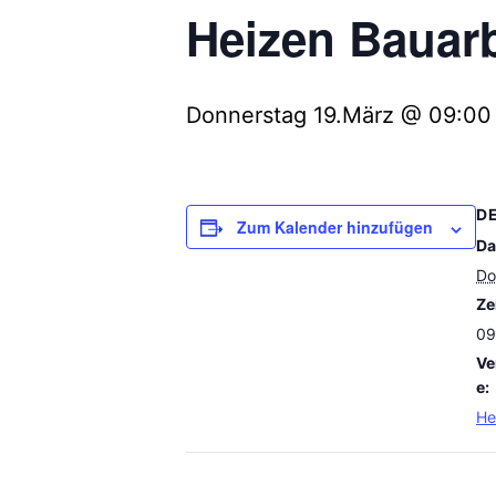
Heizen Bauar
Donnerstag 19.März @ 09:00
D
Zum Kalender hinzufügen
Da
Do
Zei
09
Ve
e:
He