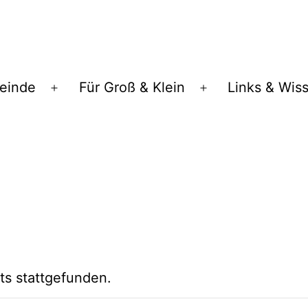
einde
Für Groß & Klein
Links & Wis
Menü
Menü
öffnen
öffnen
ts stattgefunden.