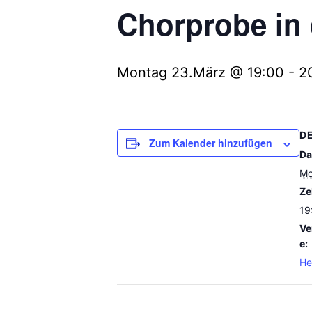
Chorprobe in 
Montag 23.März @ 19:00
-
2
D
Zum Kalender hinzufügen
Da
Mo
Zei
19
Ve
e:
He