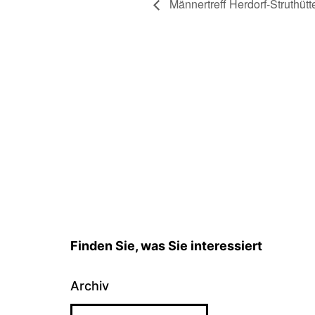
Männertreff Herdorf-Struthüt
Finden Sie, was Sie interessiert
Archiv