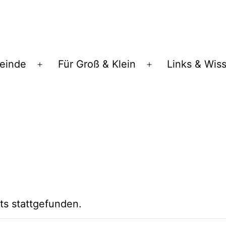
einde
Für Groß & Klein
Links & Wis
Menü
Menü
öffnen
öffnen
ts stattgefunden.