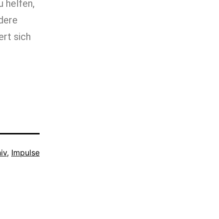
 helfen,
ndere
ert sich
iv
,
Impulse