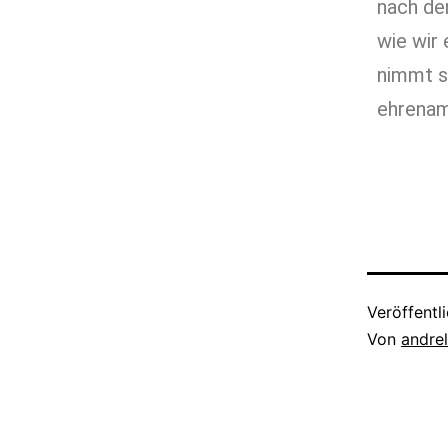
nach de
wie wir 
nimmt si
ehrenamt
Pfa
Veröffentl
Von
andre