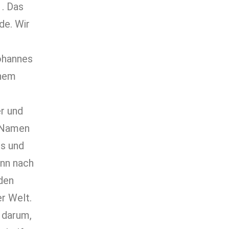
. Das
de. Wir
Johannes
inem
er und
m Namen
es und
ann nach
 den
er Welt.
 darum,