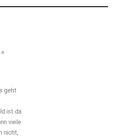
: ©
as geht
d ist da
nn viele
 nicht,