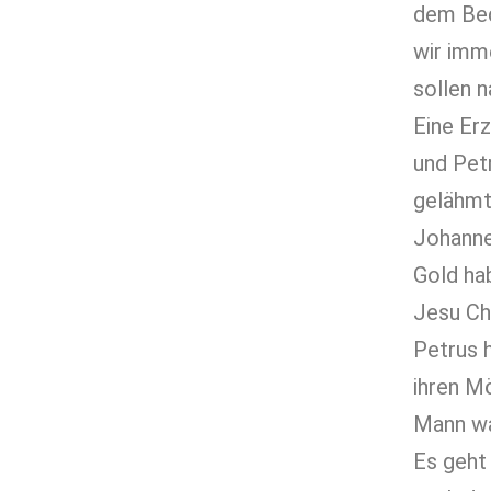
dem Bed
wir imme
sollen 
Eine Er
und Pet
gelähmt
Johanne
Gold hab
Jesu Ch
Petrus 
ihren Mö
Mann war
Es geht