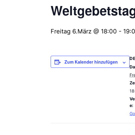
Weltgebetstag
Freitag 6.März @ 18:00
-
19:
D
Zum Kalender hinzufügen
Da
Fr
Zei
18
Ve
e:
Go