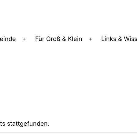
einde
Für Groß & Klein
Links & Wis
Menü
Menü
öffnen
öffnen
ts stattgefunden.