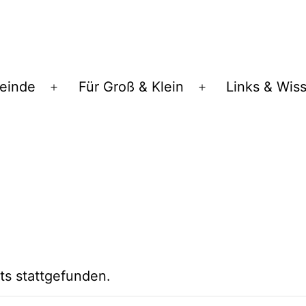
einde
Für Groß & Klein
Links & Wis
Menü
Menü
öffnen
öffnen
ts stattgefunden.