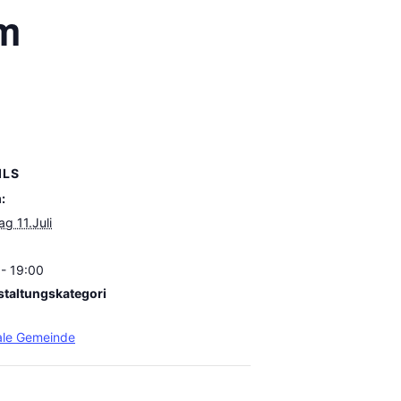
em
ILS
:
g 11.Juli
- 19:00
staltungskategori
ale Gemeinde