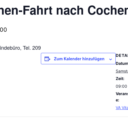
nen-Fahrt nach Coch
:00
ndebüro, Tel. 209
DETA
Zum Kalender hinzufügen
Datum
Samsta
Zeit:
09:00 
Veran
e:
VA Vit