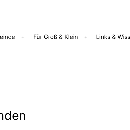
einde
Für Groß & Klein
Links & Wis
Menü
Menü
öffnen
öffnen
anden