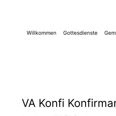
Zum
Inhalt
springen
Willkommen
Gottesdienste
Gem
VA Konfi Konfirm