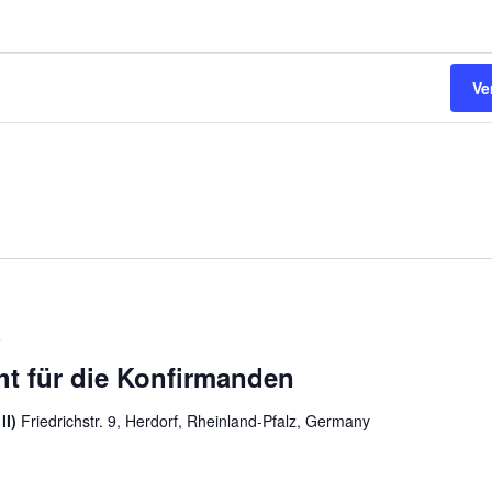
n
n
Ve
5
cht für die Konfirmanden
II)
Friedrichstr. 9, Herdorf, Rheinland-Pfalz, Germany