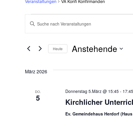
Veranstaltungen
VA Konfi Konfirmanden
Veranstaltunge
Veranstaltunge
Bitte
Schlüsselwort
Suche
eingeben.
Anstehende
Suche
Heute
und
nach
Datum
Veranstaltungen
wählen.
März 2026
Ansichten,
Schlüsselwort.
Navigation
Donnerstag 5.März @ 15:45
-
17:4
DO.
5
Kirchlicher Unterri
Ev. Gemeindehaus Herdorf (Haus 